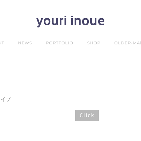
youri inoue
UT
NEWS
PORTFOLIO
SHOP
OLDER-MA
カイブ
Click