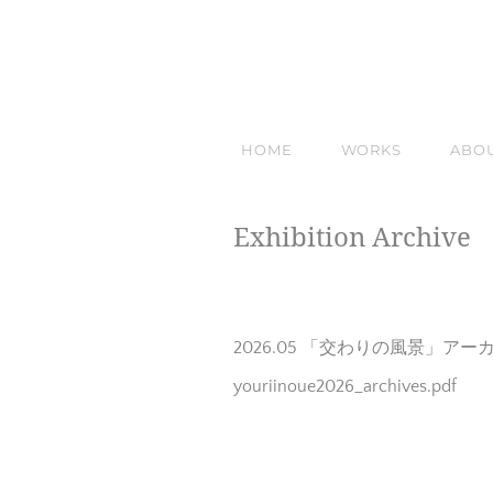
HOME
WORKS
ABO
Exhibition Archive
2026.05 「交わりの風景」アー
youriinoue2026_archives.pdf