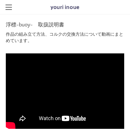
youri inoue
HOME
浮標-buoy- 取扱説明書
WORKS
作品の組み立て方法、コルクの交換方法について動画にまと
めています。
ABOUT
NEWS
PORTFOLIO
SHOP
OLDER-MADE
CONTACT
PORTFOLIO_OLD