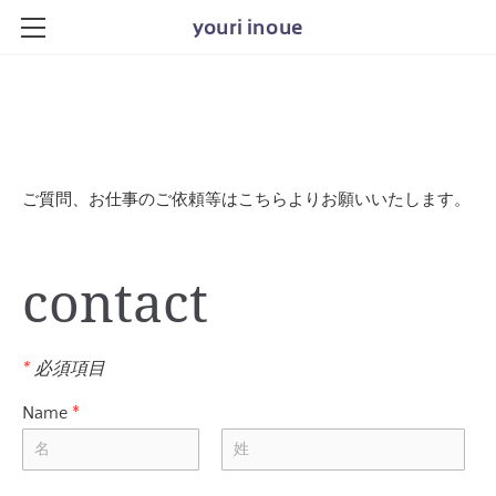
youri inoue
HOME
WORKS
ABOUT
ご質問、お仕事のご依頼等はこちらよりお願いいたします。
NEWS
PORTFOLIO
contact
SHOP
OLDER-MADE
*
必須項目
CONTACT
Name
*
PORTFOLIO_OLD